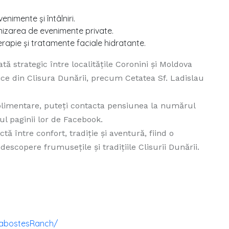
enimente și întâlniri.
nizarea de evenimente private.
rapie și tratamente faciale hidratante.
 strategic între localitățile Coronini și Moldova
stice din Clisura Dunării, precum Cetatea Sf. Ladislau
uplimentare, puteți contacta pensiunea la numărul
l paginii lor de Facebook.
 între confort, tradiție și aventură, fiind o
descopere frumusețile și tradițiile Clisurii Dunării.
rabostesRanch/