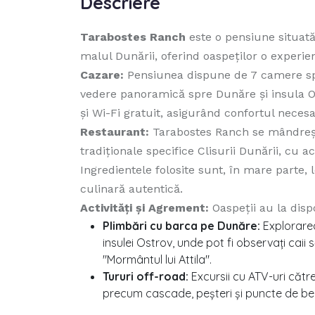
Descriere
Tarabostes Ranch
este o pensiune situată 
malul Dunării, oferind oaspeților o experien
Cazare:
Pensiunea dispune de 7 camere spaț
vedere panoramică spre Dunăre și insula O
și Wi-Fi gratuit, asigurând confortul neces
Restaurant:
Tarabostes Ranch se mândreșt
tradiționale specifice Clisurii Dunării, cu 
Ingredientele folosite sunt, în mare parte, l
culinară autentică.
Activități și Agrement:
Oaspeții au la dispo
Plimbări cu barca pe Dunăre:
Explorarea
insulei Ostrov, unde pot fi observați caii 
"Mormântul lui Attila".
Tururi off-road:
Excursii cu ATV-uri către 
precum cascade, peșteri și puncte de be