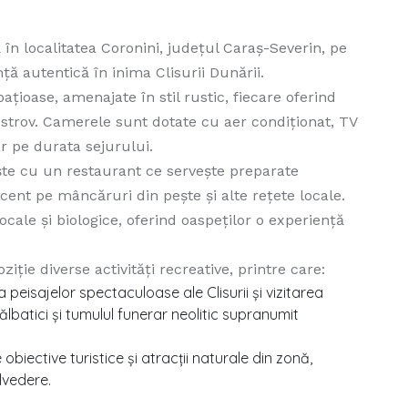
în localitatea Coronini, județul Caraș-Severin, pe
ță autentică în inima Clisurii Dunării.
ioase, amenajate în stil rustic, fiecare oferind
strov. Camerele sunt dotate cu aer condiționat, TV
ar pe durata sejurului.
e cu un restaurant ce servește preparate
accent pe mâncăruri din pește și alte rețete locale.
ocale și biologice, oferind oaspeților o experiență
ziție diverse activități recreative, printre care:
 peisajelor spectaculoase ale Clisurii și vizitarea
sălbatici și tumulul funerar neolitic supranumit
obiective turistice și atracții naturale din zonă,
lvedere.