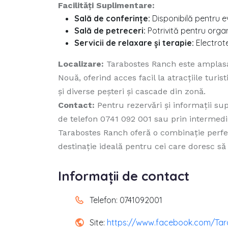
Facilități Suplimentare:
Sală de conferințe:
Disponibilă pentru ev
Sală de petreceri:
Potrivită pentru orga
Servicii de relaxare și terapie:
Electrote
Localizare:
Tarabostes Ranch este amplasată
Nouă, oferind acces facil la atracțiile turi
și diverse peșteri și cascade din zonă.
Contact:
Pentru rezervări și informații s
de telefon 0741 092 001 sau prin intermediu
Tarabostes Ranch oferă o combinație perfectă
destinație ideală pentru cei care doresc să 
Informații de contact
Telefon: 0741092001
Site:
https://www.facebook.com/Ta