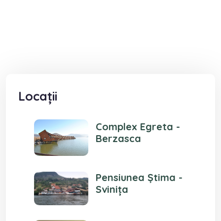
Locații
Complex Egreta -
Berzasca
Pensiunea Știma -
Svinița