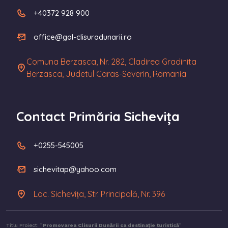
+40372 928 900
office@gal-clisuradunarii.ro
Comuna Berzasca, Nr. 282, Cladirea Gradinita
Berzasca, Judetul Caras-Severin, Romania
Contact Primăria Sichevița
+0255-545005
sichevitap@yahoo.com
Loc. Sichevița, Str. Principală, Nr. 396
Titlu Proiect: ”
Promovarea Clisurii Dunării ca destinație turistică
”